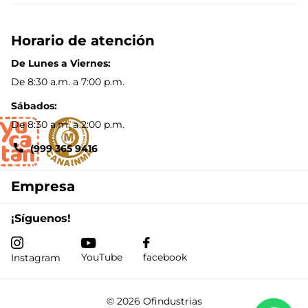
Horario de atención
De Lunes a Viernes:
De 8:30 a.m. a 7:00 p.m.
Sábados:
De 8:30 a.m. a 2:00 p.m.
(999 365 9416
Empresa
¡Síguenos!
YouTube
facebook
Instagram
©
2026
Ofindustrias