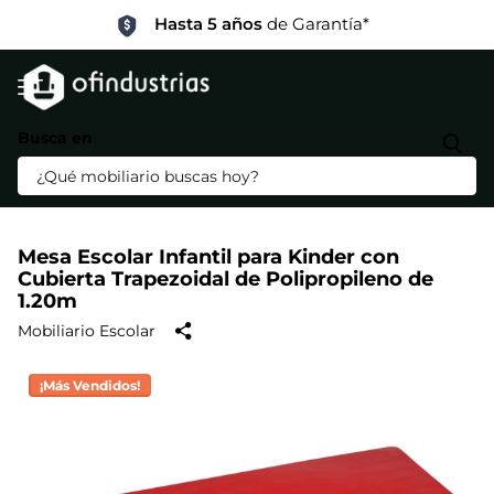
Precios Especiales
por Mayoreo
Busca en
¡Más Vendidos!
+
5,000
Mesa Escolar Infantil para Kinder con
Cubierta Trapezoidal de Polipropileno de
1.20m
Mobiliario Escolar
¡Más Vendidos!