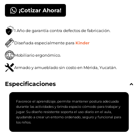
¡Cotizar Ahora!
1 Año de garantía contra defectos de fabricación.
Diseñada especialmente para
Kinder
Mobiliario ergonómico.
Armado y amueblado sin costo en Mérida, Yucatán.
Especificaciones
Favorece el aprendizaje, permite mantener postura adecuada
durante las actividades y brinda espacio cómodo para trabajar y
jugar. Su diseño resistente soporta el uso diario en el aula,
ayudando a crear un entorno ordenado, seguro y funcional para
los niños.