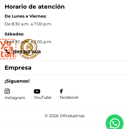
Horario de atención
De Lunes a Viernes:
De 8:30 a.m. a 7:00 p.m.
Sábados:
De 8:30 a.m. a 2:00 p.m.
(999 365 9416
Empresa
¡Síguenos!
YouTube
facebook
Instagram
©
2026
Ofindustrias