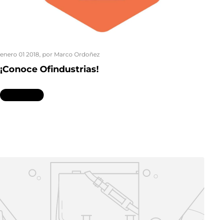
enero 01 2018
, por Marco Ordoñez
¡Conoce Ofindustrias!
Leer más...