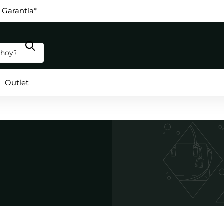
les
ayoreo
por Mayoreo
Outlet