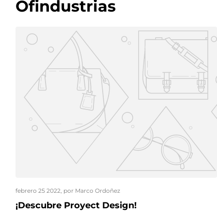
Ofindustrias
febrero 25 2022
, por Marco Ordoñez
¡Descubre Proyect Design!