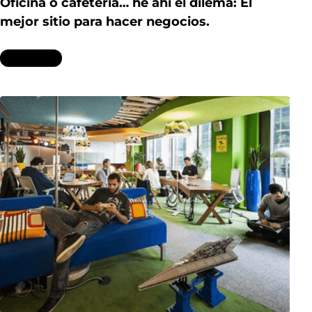
Oficina o cafetería… he ahí el dilema: El
mejor sitio para hacer negocios.
Leer más...